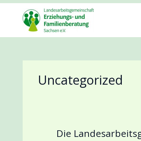
Zum
Inhalt
springen
Uncategorized
Die Landesarbeits
Die
Landesarbeitsgemeinschaft