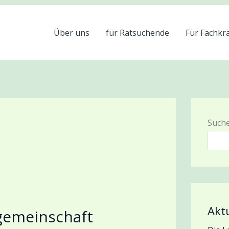
Über uns
für Ratsuchende
Für Fachkr
Such
Akt
gemeinschaft