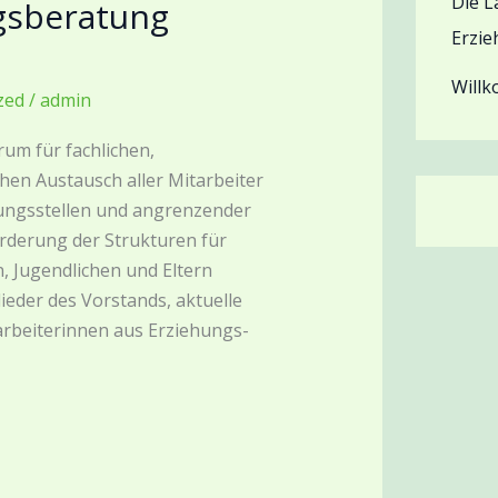
Die L
ngsberatung
Erzie
Will
zed
/
admin
rum für fachlichen,
hen Austausch aller Mitarbeiter
ungsstellen und angrenzender
Förderung der Strukturen für
, Jugendlichen und Eltern
lieder des Vorstands, aktuelle
arbeiterinnen aus Erziehungs-